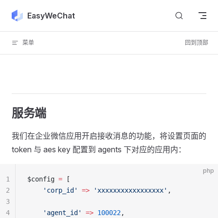
Skip to content
EasyWeChat
菜单
回到顶部
服务端
我们在企业微信应用开启接收消息的功能，将设置页面的
token 与 aes key 配置到 agents 下对应的应用内：
php
1
$config 
=
 [
2
    'corp_id'
 =>
 'xxxxxxxxxxxxxxxxx'
,
3
4
    'agent_id'
 =>
 100022
,