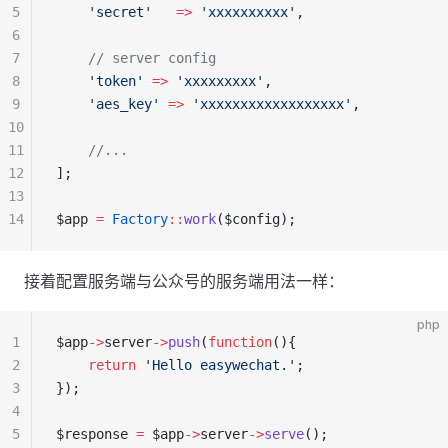
5
    'secret'
   =>
 'xxxxxxxxxx'
,
6
7
    // server config
8
    'token'
 =>
 'xxxxxxxxx'
,
9
    'aes_key'
 =>
 'xxxxxxxxxxxxxxxxxx'
,
10
11
    //...
12
];
13
14
$app 
=
 Factory
::
work
($config);
接着配置服务端与公众号的服务端用法一样：
php
1
$app
->
server
->
push
(
function
(){
2
    return
 'Hello easywechat.'
;
3
});
4
5
$response 
=
 $app
->
server
->
serve
();