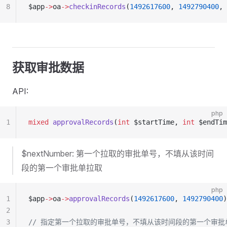
8
$app
->
oa
->
checkinRecords
(
1492617600
, 
1492790400
, 
获取审批数据
API:
php
1
mixed
 approvalRecords
(
int
 $startTime, 
int
 $endTim
$nextNumber: 第一个拉取的审批单号，不填从该时间
段的第一个审批单拉取
php
1
$app
->
oa
->
approvalRecords
(
1492617600
, 
1492790400
)
2
3
// 指定第一个拉取的审批单号，不填从该时间段的第一个审批