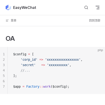
Skip to content
EasyWeChat
菜单
回到顶部
OA
php
1
$config 
=
 [
2
    'corp_id'
 =>
 'xxxxxxxxxxxxxxxxx'
,
3
    'secret'
   =>
 'xxxxxxxxxx'
,
4
    //...
5
];
6
7
$app 
=
 Factory
::
work
($config);