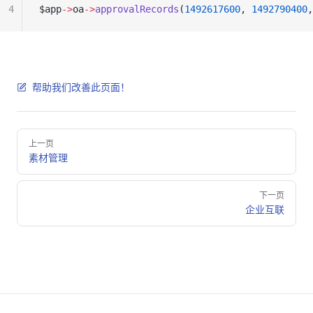
4
$app
->
oa
->
approvalRecords
(
1492617600
, 
1492790400
,
帮助我们改善此页面！
Pager
上一页
素材管理
下一页
企业互联