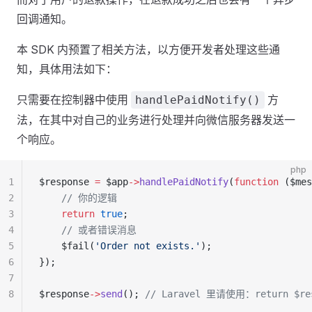
回调通知。
本 SDK 内预置了相关方法，以方便开发者处理这些通
知，具体用法如下：
只需要在控制器中使用
方
handlePaidNotify()
法，在其中对自己的业务进行处理并向微信服务器发送一
个响应。
php
1
$response 
=
 $app
->
handlePaidNotify
(
function
 ($mes
2
    // 你的逻辑
3
    return
 true
;
4
    // 或者错误消息
5
    $fail(
'Order not exists.'
);
6
});
7
8
$response
->
send
(); 
// Laravel 里请使用：return $re