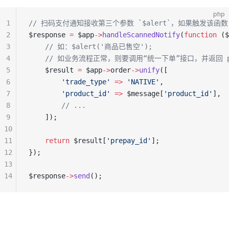
php
1
// 扫码支付通知接收第三个参数 `$alert`，如果触发该函数
2
$response 
=
 $app
->
handleScannedNotify
(
function
 ($
3
    // 如：$alert('商品已售空');
4
    // 如业务流程正常，则要调用“统一下单”接口，并返回 p
5
    $result 
=
 $app
->
order
->
unify
([
6
        'trade_type'
 =>
 'NATIVE'
,
7
        'product_id'
 =>
 $message[
'product_id'
],
8
        // ...
9
    ]);
10
11
    return
 $result[
'prepay_id'
];
12
});
13
14
$response
->
send
();