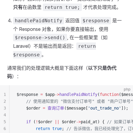
只有
在函数里
才代表处理完成。
return true;
返回值
是一
handlePaidNotify
$response
个 Response 对象，如果你要直接输出，使用
, 在一些框架里（如
$response->send()
Laravel）不是输出而是返回：
return
。
$response
通常我们的处理逻辑大概是下面这样（
以下只是伪代
码
）：
php
1
$response 
=
 $app
->
handlePaidNotify
(
function
($mess
2
    // 使用通知里的 "微信支付订单号" 或者 "商户订单
3
    $order 
=
 查询订单
($message[
'out_trade_no'
]);
4
5
    if
 (
!
$order 
||
 $order
->
paid_at) { 
// 如果订
6
        return
 true
; 
// 告诉微信，我已经处理完了，