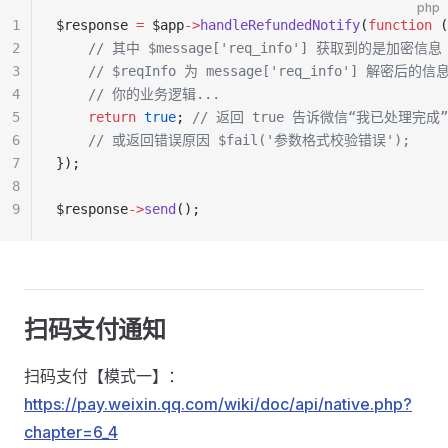
php
1
$response 
=
 $app
->
handleRefundedNotify
(
function
 (
2
    // 其中 $message['req_info'] 获取到的是加密信息
3
    // $reqInfo 为 message['req_info'] 解密后的信
4
    // 你的业务逻辑...
5
    return
 true
; 
// 返回 true 告诉微信“我已处理完成”
6
    // 或返回错误原因 $fail('参数格式校验错误');
7
});
8
9
$response
->
send
();
扫码支付通知
扫码支付【模式一】：
https://pay.weixin.qq.com/wiki/doc/api/native.php?
chapter=6_4