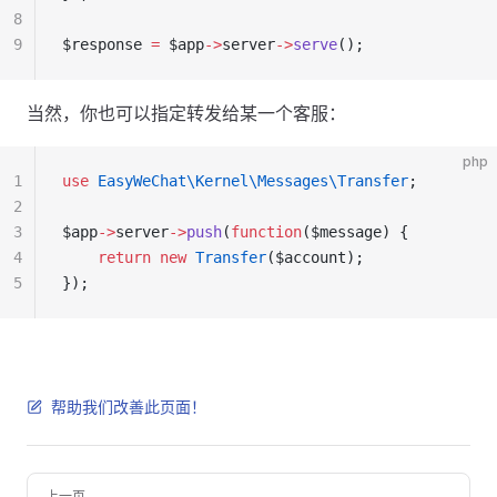
8
9
$response 
=
 $app
->
server
->
serve
();
当然，你也可以指定转发给某一个客服：
php
1
use
 EasyWeChat\Kernel\Messages\Transfer
;
2
3
$app
->
server
->
push
(
function
($message) {
4
    return
 new
 Transfer
($account);
5
});
帮助我们改善此页面！
Pager
上一页