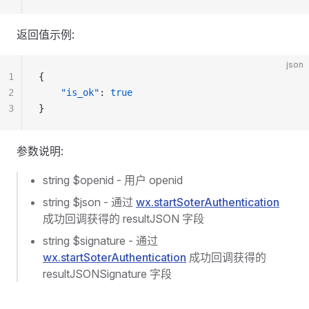
返回值示例:
json
1
{
2
    "is_ok"
: 
true
3
}
参数说明:
string $openid - 用户 openid
string $json - 通过
wx.startSoterAuthentication
成功回调获得的 resultJSON 字段
string $signature - 通过
wx.startSoterAuthentication
成功回调获得的
resultJSONSignature 字段