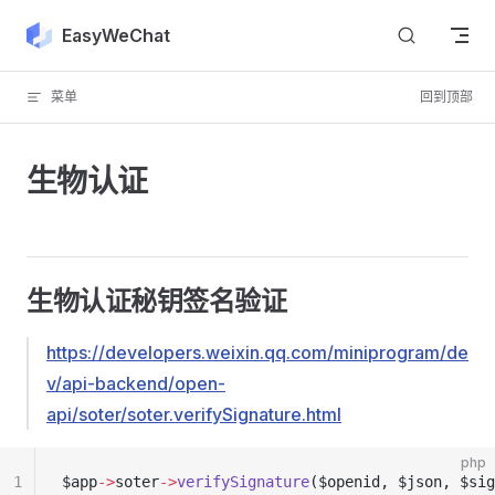
Skip to content
EasyWeChat
菜单
回到顶部
生物认证
生物认证秘钥签名验证
https://developers.weixin.qq.com/miniprogram/de
v/api-backend/open-
api/soter/soter.verifySignature.html
php
1
$app
->
soter
->
verifySignature
($openid, $json, $sig