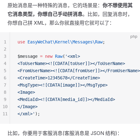
原始消息是一种特殊的消息，它的场景是：
你不想使用其
它消息类型，你想自己手动拼消息
。比如，回复消息时，
你想自己拼 XML，那么你就直接用它就可以了：
php
1
use
 EasyWeChat\Kernel\Messages\Raw
;
2
3
$message 
=
 new
 Raw
(
'<xml>
4
<ToUserName><![CDATA[toUser]]></ToUserName>
5
<FromUserName><![CDATA[fromUser]]></FromUserName>
6
<CreateTime>12345678</CreateTime>
7
<MsgType><![CDATA[image]]></MsgType>
8
<Image>
9
<MediaId><![CDATA[media_id]]></MediaId>
10
</Image>
11
</xml>'
);
比如，你要用于客服消息(客服消息是 JSON 结构)：