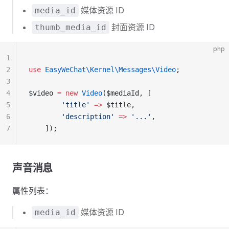
媒体资源 ID
media_id
封面资源 ID
thumb_media_id
php
1
2
use
 EasyWeChat\Kernel\Messages\Video
;
3
4
$video 
=
 new
 Video
($mediaId, [
5
        'title'
 =>
 $title,
6
        'description'
 =>
 '...'
,
7
    ]);
声音消息
属性列表：
媒体资源 ID
media_id