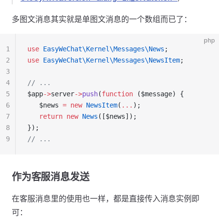
多图文消息其实就是单图文消息的一个数组而已了：
php
1
use
 EasyWeChat\Kernel\Messages\News
;
2
use
 EasyWeChat\Kernel\Messages\NewsItem
;
3
4
// ...
5
$app
->
server
->
push
(
function
 ($message) {
6
   $news 
=
 new
 NewsItem
(
...
);
7
   return
 new
 News
([$news]);
8
});
9
// ...
作为客服消息发送
在客服消息里的使用也一样，都是直接传入消息实例即
可：