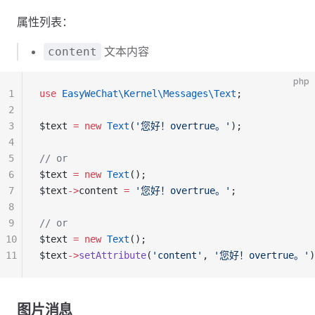
属性列表：
文本内容
content
php
1
use
 EasyWeChat\Kernel\Messages\Text
;
2
3
$text 
=
 new
 Text
(
'您好！overtrue。'
);
4
5
// or
6
$text 
=
 new
 Text
();
7
$text
->
content 
=
 '您好！overtrue。'
;
8
9
// or
10
$text 
=
 new
 Text
();
11
$text
->
setAttribute
(
'content'
, 
'您好！overtrue。'
)
图片消息