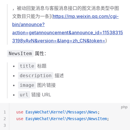
，被动回复消息与客服消息接口的图文消息类型中图
文数目只能为一条](
https://mp.weixin.qq.com/cgi-
bin/announce?
action=getannouncement&announce_id=11538315
3198yAvN&version=&lang=zh_CN&token=
)
属性：
NewsItem
标题
title
描述
description
图片链接
image
链接 URL
url
php
1
use
 EasyWeChat\Kernel\Messages\News
;
2
use
 EasyWeChat\Kernel\Messages\NewsItem
;
3