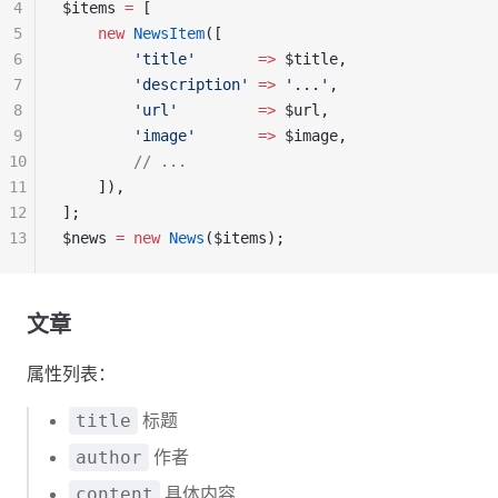
4
$items 
=
 [
5
    new
 NewsItem
([
6
        'title'
       =>
 $title,
7
        'description'
 =>
 '...'
,
8
        'url'
         =>
 $url,
9
        'image'
       =>
 $image,
10
        // ...
11
    ]),
12
];
13
$news 
=
 new
 News
($items);
文章
属性列表：
标题
title
作者
author
具体内容
content