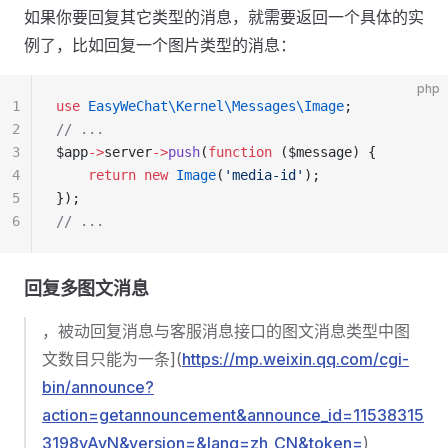
如果你要回复其它类型的消息，就需要返回一个具体的实
例了，比如回复一个图片类型的消息：
php
1
use
 EasyWeChat\Kernel\Messages\Image
;
2
// ...
3
$app
->
server
->
push
(
function
 ($message) {
4
    return
 new
 Image
(
'media-id'
);
5
});
6
// ...
回复多图文消息
，被动回复消息与客服消息接口的图文消息类型中图
文数目只能为一条](
https://mp.weixin.qq.com/cgi-
bin/announce?
action=getannouncement&announce_id=11538315
3198yAvN&version=&lang=zh_CN&token=
)