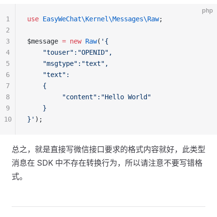
php
1
use
 EasyWeChat\Kernel\Messages\Raw
;
2
3
$message 
=
 new
 Raw
(
'{
4
    "touser":"OPENID",
5
    "msgtype":"text",
6
    "text":
7
    {
8
         "content":"Hello World"
9
    }
10
}'
);
总之，就是直接写微信接口要求的格式内容就好，此类型
消息在 SDK 中不存在转换行为，所以请注意不要写错格
式。