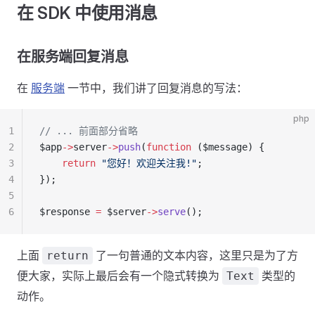
在 SDK 中使用消息
在服务端回复消息
在
服务端
一节中，我们讲了回复消息的写法：
php
1
// ... 前面部分省略
2
$app
->
server
->
push
(
function
 ($message) {
3
    return
 "您好！欢迎关注我!"
;
4
});
5
6
$response 
=
 $server
->
serve
();
上面
了一句普通的文本内容，这里只是为了方
return
便大家，实际上最后会有一个隐式转换为
类型的
Text
动作。