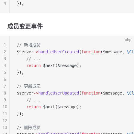
4
});
成员变更事件
php
1
// 新增成员
2
$server
->
handleUserCreated
(
function
($message, 
\Cl
3
    // ...
4
    return
 $next($message);
5
});
6
7
// 更新成员
8
$server
->
handleUserUpdated
(
function
($message, 
\Cl
9
    // ...
10
    return
 $next($message);
11
});
12
13
// 删除成员