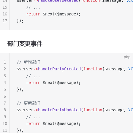
14
$server
->
handleUserDeleted
(
function
($message, 
\Cl
15
    // ...
16
    return
 $next($message);
17
});
部门变更事件
php
1
// 新增部门
2
$server
->
handlePartyCreated
(
function
($message, 
\C
3
    // ...
4
    return
 $next($message);
5
});
6
7
// 更新部门
8
$server
->
handlePartyUpdated
(
function
($message, 
\C
9
    // ...
10
    return
 $next($message);
11
});