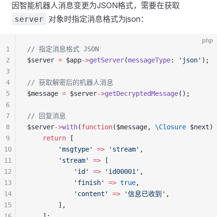
因智能机器人消息变更为JSON格式，需要在获取
对象时指定消息格式为json：
server
php
1
// 指定消息格式 JSON
2
$server 
=
 $app
->
getServer
(
messageType
: 
'json'
);
3
4
// 获取解密后的机器人消息
5
$message 
=
 $server
->
getDecryptedMessage
();
6
7
// 回复消息
8
$server
->
with
(
function
($message, 
\Closure
 $next) 
9
    return
 [
10
        'msgtype'
 =>
 'stream'
,
11
        'stream'
 =>
 [
12
            'id'
 =>
 'id00001'
,
13
            'finish'
 =>
 true
,
14
            'content'
 =>
 '信息已收到'
,
15
        ],
16
    ];