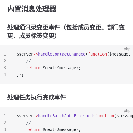
内置消息处理器
处理通讯录变更事件（包括成员变更、部门变
更、成员标签变更）
php
1
$server
->
handleContactChanged
(
function
($message, 
2
    // ...
3
    return
 $next($message);
4
});
处理任务执行完成事件
php
1
$server
->
handleBatchJobsFinished
(
function
($messag
2
    // ...
3
    return
 $next($message);