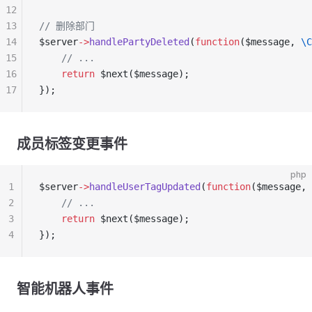
12
13
// 删除部门
14
$server
->
handlePartyDeleted
(
function
($message, 
\C
15
    // ...
16
    return
 $next($message);
17
});
成员标签变更事件
php
1
$server
->
handleUserTagUpdated
(
function
($message, 
2
    // ...
3
    return
 $next($message);
4
});
智能机器人事件