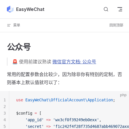
Skip to content
EasyWeChat
菜单
回到顶部
公众号
🚨 使用前建议熟读
微信官方文档: 公众号
常用的配置参数会比较少，因为除非你有特别的定制，否
则基本上默认值就可以了：
php
1
use
 EasyWeChat\OfficialAccount\Application
;
2
3
$config 
=
 [
4
    'app_id'
 =>
 'wx3cf0f39249eb0exx'
,
5
    'secret'
 =>
 'f1c242f4f28f735d4687abb469072axx