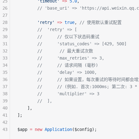
25
        'timeout'
 =>
 5.0
,
26
        // 'base_uri' => 'https://api.weixin.qq.c
27
28
        'retry'
 =>
 true
, 
// 使用默认重试配置
29
        //  'retry' => [
30
        //
      // 仅以下状态码重试
31
        //      'status_codes' => [429, 500]
32
        //
       // 最大重试次数
33
        //      'max_retries' => 3,
34
        //
      // 请求间隔 (毫秒)
35
        //      'delay' => 1000,
36
        //
      // 如果设置，每次重试的等待时间都会
37
        //
      // (例如. 首次:1000ms; 第二次: 3 * 1
38
        //      'multiplier' => 3
39
        //  ],
40
    ],
41
];
42
43
$app 
=
 new
 Application
($config);