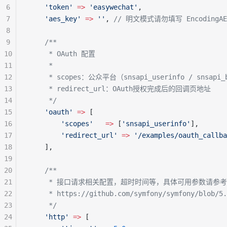
6
    'token'
 =>
 'easywechat'
,
7
    'aes_key'
 =>
 ''
, 
// 明文模式请勿填写 EncodingAE
8
9
    /**
10
     * OAuth 配置
11
     *
12
     * scopes：公众平台（snsapi_userinfo / snsap
13
     * redirect_url：OAuth授权完成后的回调页地址
14
     */
15
    'oauth'
 =>
 [
16
        'scopes'
   =>
 [
'snsapi_userinfo'
],
17
        'redirect_url'
 =>
 '/examples/oauth_callba
18
    ],
19
20
    /**
21
     * 接口请求相关配置，超时时间等，具体可用参数请参
22
     * https://github.com/symfony/symfony/blob/5.
23
     */
24
    'http'
 =>
 [