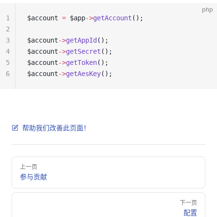
php
1
$account 
=
 $app
->
getAccount
();
2
3
$account
->
getAppId
();
4
$account
->
getSecret
();
5
$account
->
getToken
();
6
$account
->
getAesKey
();
帮助我们改善此页面！
Pager
上一页
参与贡献
下一页
配置