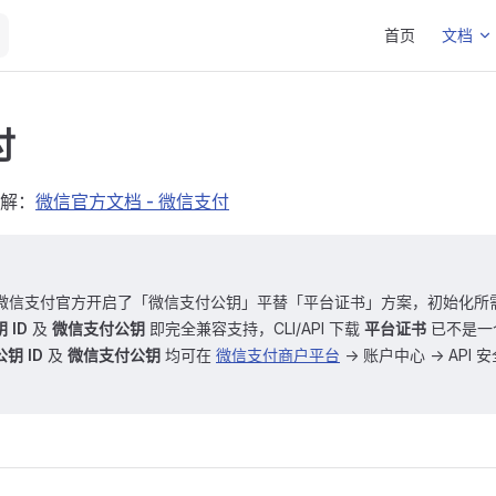
Main Navigatio
首页
文档
付
解：
微信官方文档 - 微信支付
Q3，微信支付官方开启了「微信支付公钥」平替「平台证书」方案，初始化
 ID
及
微信支付公钥
即完全兼容支持，CLI/API 下载
平台证书
已不是一
钥 ID
及
微信支付公钥
均可在
微信支付商户平台
-> 账户中心 -> API