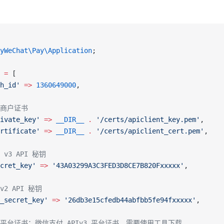
yWeChat\Pay\Application
;
 
=
 [
h_id'
 =>
 1360649000
,
/ 商户证书
ivate_key'
 =>
 __DIR__
 .
 '/certs/apiclient_key.pem'
,
rtificate'
 =>
 __DIR__
 .
 '/certs/apiclient_cert.pem'
,
/ v3 API 秘钥
cret_key'
 =>
 '43A03299A3C3FED3D8CE7B820Fxxxxx'
,
 v2 API 秘钥
_secret_key'
 =>
 '26db3e15cfedb44abfbb5fe94fxxxxx'
,
// 平台证书：微信支付 APIv3 平台证书，需要使用工具下载