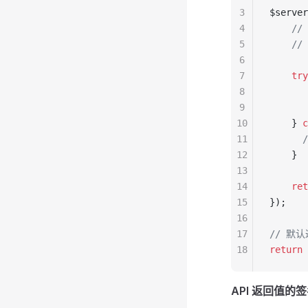
3
$server
4
    //
5
    //
6
7
    try
8
       
9
     
10
    } 
c
11
     
12
    }
13
14
    ret
15
});
16
17
// 默认返
18
return
 
API 返回值的