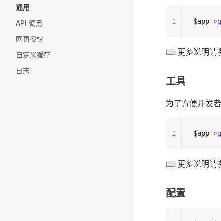
通用
1
$app
->
g
API 调用
网页授权
📖 更多说明请
自定义缓存
日志
工具
为了方便开发者
1
$app
->
g
📖 更多说明请
配置