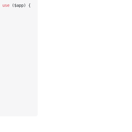
 
use
 ($app) {