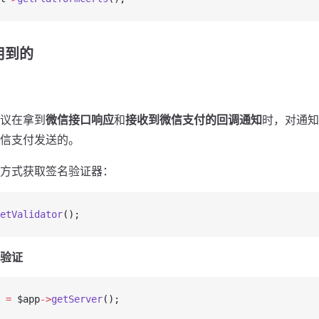
用到的
议在拿到
微信接口响应
和
接收到微信支付的回调通知
时，对通知
信支付发送的。
方式获取签名验证器：
etValidator
();
验证
 
=
 $app
->
getServer
();