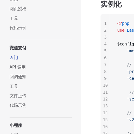
实例化
网页授权
工具
1
<?
php
代码示例
2
use
 Eas
3
4
$config
微信支付
5
    'mc
入门
6
7
    /
API 调用
8
    'pr
回调通知
9
    'ce
10
工具
11
     /
文件上传
12
    'se
代码示例
13
14
    //
15
    'v2
小程序
16
17
    