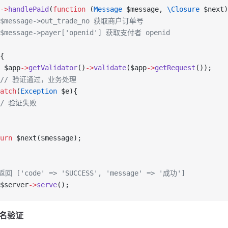
->
handlePaid
(
function
 (
Message
 $message, 
\Closure
 $next)
 $message->out_trade_no 获取商户订单号
 $message->payer['openid'] 获取支付者 openid
{
 $app
->
getValidator
()
->
validate
($app
->
getRequest
());
  // 验证通过，业务处理
atch
(
Exception
 $e){
 // 验证失败
urn
 $next($message);
回 ['code' => 'SUCCESS', 'message' => '成功']
$server
->
serve
();
签名验证