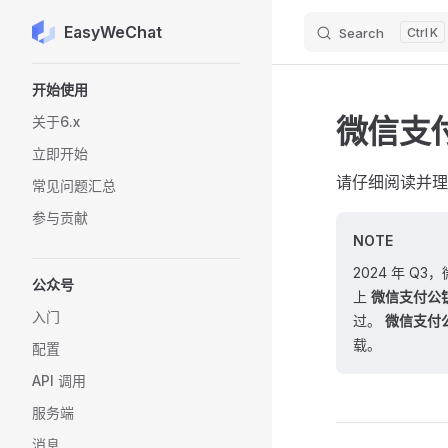
EasyWeChat
Search
K
Skip to content
Sidebar Navigation
开始使用
微信支
关于6.x
立即开始
请仔细阅读并理
常见问题汇总
参与贡献
NOTE
2024 年 
公众号
上
微信支付公钥
入门
过。
微信支付公
载。
配置
API 调用
服务端
消息