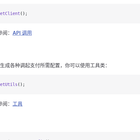
etClient
();
参阅：
API 调用
生成各种调起支付所需配置，你可以使用工具类：
etUtils
();
参阅：
工具