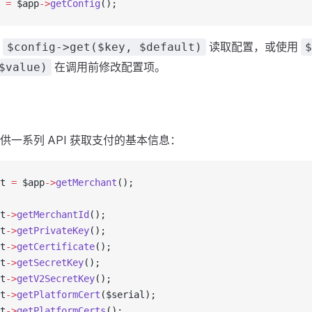
 
=
 $app
->
getConfig
();
用
读取配置，或使用
$config->get($key, $default)
$
在调用前修改配置项。
$value)
供一系列 API 获取支付的基本信息：
t 
=
 $app
->
getMerchant
();
t
->
getMerchantId
();
t
->
getPrivateKey
();
t
->
getCertificate
();
t
->
getSecretKey
();
t
->
getV2SecretKey
();
t
->
getPlatformCert
($serial);
t
->
getPlatformCerts
();