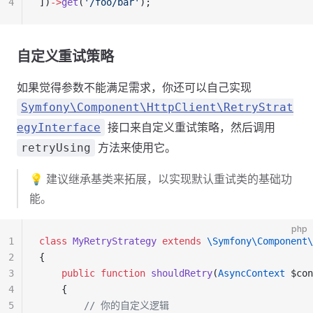
4
])
->
get
(
'/foo/bar'
);
自定义重试策略
如果觉得参数不能满足需求，你还可以自己实现
Symfony\Component\HttpClient\RetryStrat
接口来自定义重试策略，然后调用
egyInterface
方法来使用它。
retryUsing
💡 建议继承基类来拓展，以实现默认重试类的基础功
能。
php
1
class
 MyRetryStrategy
 extends
 \Symfony\Component\
2
{
3
    public
 function
 shouldRetry
(
AsyncContext
 $con
4
    {
5
        // 你的自定义逻辑