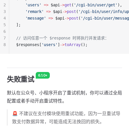
2
    'users'
 =>
 $api
->
get
(
'/cgi-bin/user/get'
),
3
    'remark'
 =>
 $api
->
post
(
'/cgi-bin/user/info/up
4
    'message'
 =>
 $api
->
post
(
'/cgi-bin/user/messag
5
];
6
7
// 访问任意一个 $response 时将执行并发请求：
8
$responses[
'users'
]
->
toArray
();
6.1.0+
失败重试
默认在公众号、小程序开启了重试机制，你可以通过全局
配置或者手动开启重试特性。
🚨 不建议在支付模块使用重试功能，因为一旦重试导
致支付数据异常，可能造成无法挽回的损失。