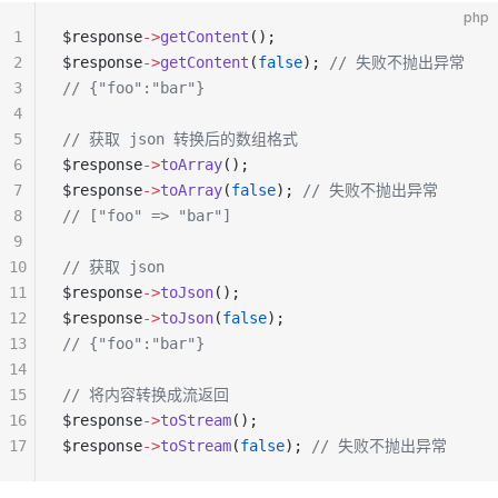
php
1
$response
->
getContent
();
2
$response
->
getContent
(
false
); 
// 失败不抛出异常
3
// {"foo":"bar"}
4
5
// 获取 json 转换后的数组格式
6
$response
->
toArray
();
7
$response
->
toArray
(
false
); 
// 失败不抛出异常
8
// ["foo" => "bar"]
9
10
// 获取 json
11
$response
->
toJson
();
12
$response
->
toJson
(
false
);
13
// {"foo":"bar"}
14
15
// 将内容转换成流返回
16
$response
->
toStream
();
17
$response
->
toStream
(
false
); 
// 失败不抛出异常