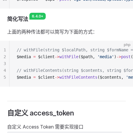
6.4.0+
简化写法
上面的两种传法都可以简写为下面的方式：
php
1
// withFile(string $localPath, string $formName =
2
$media 
=
 $client
->
withFile
($path, 
'media'
)
->
post
(
3
4
// withFileContents(string $contents, string $for
5
$media 
=
 $client
->
withFileContents
($contents, 
'me
自定义 access_token
自定义 Access Token 需要实现接口