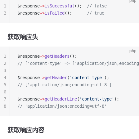
php
1
$response
->
isSuccessful
();  
// false
2
$response
->
isFailed
();      
// true
获取响应头
php
1
$response
->
getHeaders
();
2
// ['content-type' => ['application/json;encoding
3
4
$response
->
getHeader
(
'content-type'
);
5
// ['application/json;encoding=utf-8']
6
7
$response
->
getHeaderLine
(
'content-type'
);
8
// 'application/json;encoding=utf-8'
获取响应内容