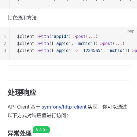
其它通用方法：
php
1
$client
->
with
(
'appid'
)
->
post
(
...
)
2
$client
->
with
([
'appid'
, 
'mchid'
])
->
post
(
...
)
3
$client
->
with
([
'appid'
 =>
 '1234565'
, 
'mchid'
])
->
p
处理响应
API Client 基于
symfony/http-client
实现，你可以通过
以下方式对响应值进行访问：
6.3.0+
异常处理