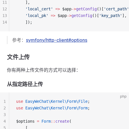
11
    ],
12
    'local_cert'
 =>
 $app
->
getConfig
()[
'cert_path'
13
    'local_pk'
 =>
 $app
->
getConfig
()[
'key_path'
],
14
    ]);
参考：
symfony/http-client#options
文件上传
你有两种上传文件的方式可以选择：
从指定路径上传
php
1
use
 EasyWeChat\Kernel\Form\File
;
2
use
 EasyWeChat\Kernel\Form\Form
;
3
4
$options 
=
 Form
::
create
(
5
    [