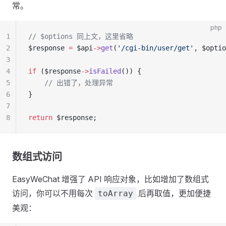
常。
php
1
// $options 同上文，这里省略
2
$response 
=
 $api
->
get
(
'/cgi-bin/user/get'
, $optio
3
4
if
 ($response
->
isFailed
()) {
5
    // 出错了，处理异常
6
}
7
8
return
 $response;
数组式访问
EasyWeChat 增强了 API 响应对象，比如增加了数组式
访问，你可以不用每次
后再取值，更加便捷
toArray
美观：