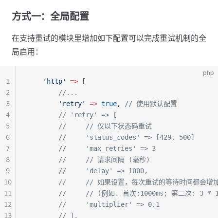
方式一：全局配置
在支持重试的模块里增加如下配置可以完成重试机制的全
局启用：
php
1
    'http'
 =>
 [
2
        //...
3
        'retry'
 =>
 true
, 
// 使用默认配置
4
        // 'retry' => [
5
        //
     // 仅以下状态码重试
6
        //     'status_codes' => [429, 500]
7
        //     'max_retries' => 3
8
        //
     // 请求间隔 (毫秒)
9
        //     'delay' => 1000,
10
        //
     // 如果设置，每次重试的等待时间都会增
11
        //
     // (例如. 首次:1000ms; 第二次: 3 * 10
12
        //     'multiplier' => 0.1
13
        // ],