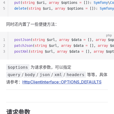
4
put
(
string
 $uri, 
array
 $options 
=
 []): 
Symfony
\
Co
5
delete
(
string
 $uri, 
array
 $options 
=
 []): 
Symfony
同时还内置了一些便捷方法：
php
1
postJson
(
string
 $url, 
array
 $data 
=
 [], 
array
 $op
2
patchJson
(
string
 $url, 
array
 $data 
=
 [], 
array
 $o
3
postXml
(
string
 $url, 
array
 $data 
=
 [], 
array
 $opt
为请求参数，可以指定
$options
/
/
/
/
等等，具体
query
body
json
xml
headers
请参考：
HttpClientInterface::OPTIONS_DEFAULTS
请求参数