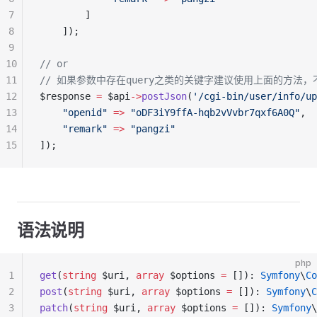
7
        ]
8
    ]);
9
10
// or
11
// 如果参数中存在query之类的关键字建议使用上面的方法
12
$response 
=
 $api
->
postJson
(
'/cgi-bin/user/info/up
13
    "openid"
 =>
 "oDF3iY9ffA-hqb2vVvbr7qxf6A0Q"
,
14
    "remark"
 =>
 "pangzi"
15
]);
语法说明
php
1
get
(
string
 $uri, 
array
 $options 
=
 []): 
Symfony
\
Co
2
post
(
string
 $uri, 
array
 $options 
=
 []): 
Symfony
\
C
3
patch
(
string
 $uri, 
array
 $options 
=
 []): 
Symfony
\