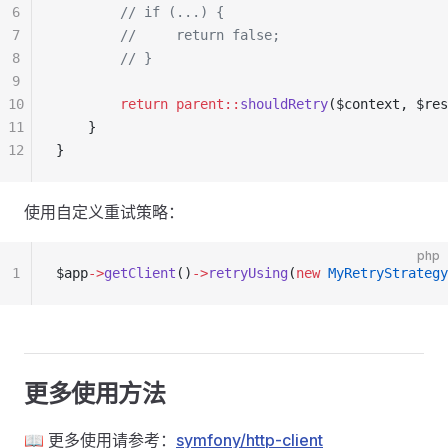
6
        // if (...) {
7
        //     return false;
8
        // }
9
10
        return
 parent::
shouldRetry
($context, $res
11
    }
12
}
使用自定义重试策略：
php
1
$app
->
getClient
()
->
retryUsing
(
new
 MyRetryStrategy
更多使用方法
📖 更多使用请参考：
symfony/http-client