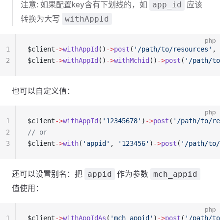
注意: 如果配置key含有下划线的，如
应该
app_id
转换为大写
withAppId
php
1
$client
->
withAppId
()
->
post
(
'/path/to/resources'
, 
2
$client
->
withAppId
()
->
withMchid
()
->
post
(
'/path/to
也可以自定义值：
php
1
$client
->
withAppId
(
'12345678'
)
->
post
(
'/path/to/re
2
// or
3
$client
->
with
(
'appid'
, 
'123456'
)
->
post
(
'/path/to/
还可以设置别名：把
作为参数
appid
mch_appid
值使用：
php
1
$client
->
withAppIdAs
(
'mch_appid'
)
->
post
(
'/path/to