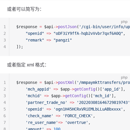
或者可以简写为：
php
1
$response 
=
 $api
->
postJson
(
'/cgi-bin/user/info/up
2
    "openid"
 =>
 "oDF3iY9ffA-hqb2vVvbr7qxf6A0Q"
,
3
    "remark"
 =>
 "pangzi"
4
]);
或者指定 xml 格式：
php
1
$response 
=
 $api
->
postXml
(
'/mmpaymkttransfers/pro
2
    'mch_appid'
 =>
 $app
->
getConfig
()[
'app_id'
],
3
    'mchid'
 =>
 $app
->
getConfig
()[
'mch_id'
],
4
    'partner_trade_no'
 =>
 '202203081646729819743'
5
    'openid'
 =>
 'ogn1H45HCRxVRiEMLbLLuABbxxxx'
,
6
    'check_name'
 =>
 'FORCE_CHECK'
,
7
    're_user_name'
=>
 'overtrue'
,
8
    'amount'
 =>
 100
,