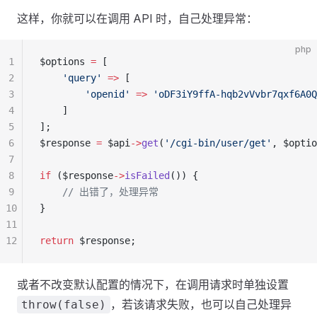
这样，你就可以在调用 API 时，自己处理异常：
php
1
$options 
=
 [
2
    'query'
 =>
 [
3
        'openid'
 =>
 'oDF3iY9ffA-hqb2vVvbr7qxf6A0Q
4
    ]
5
];
6
$response 
=
 $api
->
get
(
'/cgi-bin/user/get'
, $optio
7
8
if
 ($response
->
isFailed
()) {
9
    // 出错了，处理异常
10
}
11
12
return
 $response;
或者不改变默认配置的情况下，在调用请求时单独设置
，若该请求失败，也可以自己处理异
throw(false)