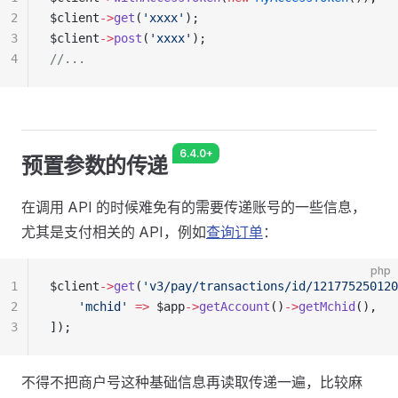
2
$client
->
get
(
'xxxx'
);
3
$client
->
post
(
'xxxx'
);
4
//...
6.4.0+
预置参数的传递
在调用 API 的时候难免有的需要传递账号的一些信息，
尤其是支付相关的 API，例如
查询订单
：
php
1
$client
->
get
(
'v3/pay/transactions/id/121775250120
2
    'mchid'
 =>
 $app
->
getAccount
()
->
getMchid
(),
3
]);
不得不把商户号这种基础信息再读取传递一遍，比较麻