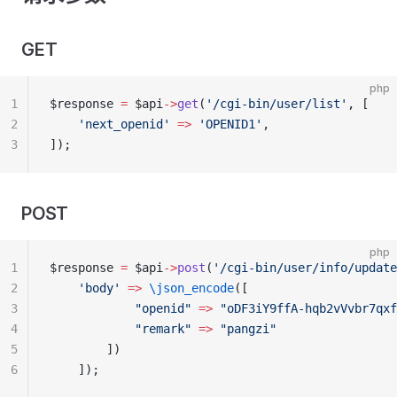
GET
php
1
$response 
=
 $api
->
get
(
'/cgi-bin/user/list'
, [
2
    'next_openid'
 =>
 'OPENID1'
,
3
]);
POST
php
1
$response 
=
 $api
->
post
(
'/cgi-bin/user/info/update
2
    'body'
 =>
 \json_encode
([
3
            "openid"
 =>
 "oDF3iY9ffA-hqb2vVvbr7qxf
4
            "remark"
 =>
 "pangzi"
5
        ])
6
    ]);