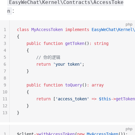
EasyWeChat\Kernel\Contracts\AccessToke
：
n
php
1
class
 MyAccessToken
 implements
 EasyWeChat\Kernel\
2
{
3
    public
 function
 getToken
()
:
 string
4
    {
5
        // 你的逻辑
6
        return
 'your token'
;
7
    }
8
9
    public
 function
 toQuery
()
:
 array
10
    {
11
        return
 [
'access_token'
 =>
 $this
->
getToken
12
    }
13
}
php
1
$client
->
withAccessToken
(
new
 MyAccessToken
());