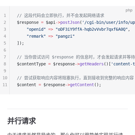
php
1
// 这段代码会立即执行，并不会发起网络请求
2
$response 
=
 $api
->
postJson
(
'/cgi-bin/user/info/up
3
    "openid"
 =>
 "oDF3iY9ffA-hqb2vVvbr7qxf6A0Q"
,
4
    "remark"
 =>
 "pangzi"
5
]);
6
7
// 当你尝试访问 $response 的信息时，才会发起请求并等
8
$contentType 
=
 $response
->
getHeaders
()[
'content-t
9
10
// 尝试获取响应内容将阻塞执行，直到接收到完整的响应内容
11
$content 
=
 $response
->
getContent
();
并行请求