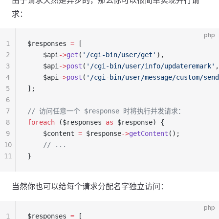
由于请求天然是异步的，那么你可以很简单实现并行请
求：
php
1
$responses 
=
 [
2
    $api
->
get
(
'/cgi-bin/user/get'
),
3
    $api
->
post
(
'/cgi-bin/user/info/updateremark'
,
4
    $api
->
post
(
'/cgi-bin/user/message/custom/send
5
];
6
7
// 访问任意一个 $response 时将执行并发请求：
8
foreach
 ($responses 
as
 $response) {
9
    $content 
=
 $response
->
getContent
();
10
    // ...
11
}
当然你也可以给每个请求分配名字独立访问：
php
1
$responses 
=
 [