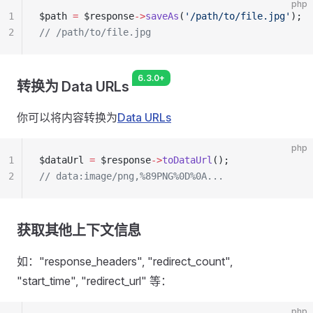
php
1
$path 
=
 $response
->
saveAs
(
'/path/to/file.jpg'
);
2
// /path/to/file.jpg
6.3.0+
转换为 Data URLs
你可以将内容转换为
Data URLs
php
1
$dataUrl 
=
 $response
->
toDataUrl
();
2
// data:image/png,%89PNG%0D%0A...
获取其他上下文信息
如："response_headers", "redirect_count",
"start_time", "redirect_url" 等：
php