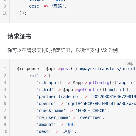
9
    'desc'
 =>
 '理赔'
,
10
 ]);
请求证书
你可以在请求支付时指定证书，以微信支付 V2 为例：
php
1
$response 
=
 $api
->
post
(
'/mmpaymkttransfers/promot
2
    'xml'
 =>
 [
3
        'mch_appid'
 =>
 $app
->
getConfig
()[
'app_id'
4
        'mchid'
 =>
 $app
->
getConfig
()[
'mch_id'
],
5
        'partner_trade_no'
 =>
 '202203081646729819
6
        'openid'
 =>
 'ogn1H45HCRxVRiEMLbLLuABbxxxx
7
        'check_name'
 =>
 'FORCE_CHECK'
,
8
        're_user_name'
=>
 'overtrue'
,
9
        'amount'
 =>
 100
,
10
        'desc'
 =>
 '理赔'
,