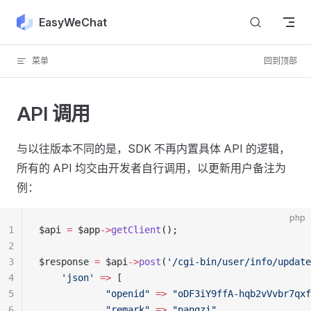
Skip to content
EasyWeChat
菜单
回到顶部
API 调用
与以往版本不同的是，SDK 不再内置具体 API 的逻辑，
所有的 API 均交由开发者自行调用，以更新用户备注为
例：
php
1
$api 
=
 $app
->
getClient
();
2
3
$response 
=
 $api
->
post
(
'/cgi-bin/user/info/update
4
    'json'
 =>
 [
5
            "openid"
 =>
 "oDF3iY9ffA-hqb2vVvbr7qxf
6
            "remark"
 =>
 "pangzi"