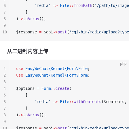
6
        'media'
 =>
 File
::
fromPath
(
'/path/to/image
7
    ]
8
)
->
toArray
();
9
10
$response 
=
 $api
->
post
(
'cgi-bin/media/upload?type
从二进制内容上传
php
1
use
 EasyWeChat\Kernel\Form\File
;
2
use
 EasyWeChat\Kernel\Form\Form
;
3
4
$options 
=
 Form
::
create
(
5
    [
6
        'media'
 =>
 File
::
withContents
($contents, 
7
    ]
8
)
->
toArray
();
9
10
$response 
=
 $api
->
post
(
'cgi-bin/media/upload?type