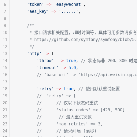
6
    'token'
 =>
 'easywechat'
,
7
    'aes_key'
 =>
 '......'
,
8
9
    /**
10
     * 接口请求相关配置，超时时间等，具体可用参数请参
11
     * https://github.com/symfony/symfony/blob/5.
12
     */
13
    'http'
 =>
 [
14
        'throw'
  =>
 true
, 
// 状态码非 200、300
15
        'timeout'
 =>
 5.0
,
16
        // 'base_uri' => 'https://api.weixin.qq.c
17
18
        'retry'
 =>
 true
, 
// 使用默认重试配置
19
        //  'retry' => [
20
        //
      // 仅以下状态码重试
21
        //      'status_codes' => [429, 500]
22
        //
       // 最大重试次数
23
        //      'max_retries' => 3,
24
        //
      // 请求间隔 (毫秒)