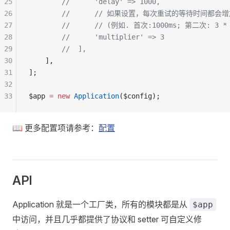
25
        //      'delay' => 1000,
26
        //
      // 如果设置，每次重试的等待时间都会
27
        //
      // (例如. 首次:1000ms; 第二次: 3 * 1
28
        //      'multiplier' => 3
29
        //  ],
30
    ],
31
];
32
33
$app 
=
 new
 Application
($config);
📖 更多配置项请参考：
配置
API
Application 就是一个工厂类，所有的模块都是从
$app
中访问，并且几乎都提供了协议和 setter 可自定义修