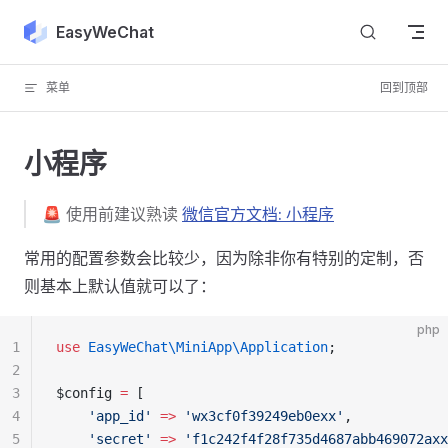
Skip to content
EasyWeChat
菜单
回到顶部
小程序
🚨 使用前建议熟读
微信官方文档: 小程序
常用的配置参数会比较少，因为除非你有特别的定制，否
则基本上默认值就可以了：
php
1
use
 EasyWeChat\MiniApp\Application
;
2
3
$config 
=
 [
4
    'app_id'
 =>
 'wx3cf0f39249eb0exx'
,
5
    'secret'
 =>
 'f1c242f4f28f735d4687abb469072axx