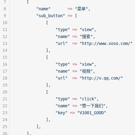
7
    [
8
        "name"
       =>
 "菜单"
,
9
        "sub_button"
 =>
 [
10
            [
11
                "type"
 =>
 "view"
,
12
                "name"
 =>
 "搜索"
,
13
                "url"
  =>
 "http://www.soso.com/"
14
            ],
15
            [
16
                "type"
 =>
 "view"
,
17
                "name"
 =>
 "视频"
,
18
                "url"
  =>
 "http://v.qq.com/"
19
            ],
20
            [
21
                "type"
 =>
 "click"
,
22
                "name"
 =>
 "赞一下我们"
,
23
                "key"
 =>
 "V1001_GOOD"
24
            ],
25
        ],
26
    ],