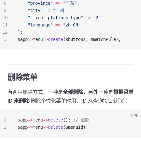
8
    "province"
 =>
 "广东"
,
9
    "city"
 =>
 "广州"
,
10
    "client_platform_type"
 =>
 "2"
,
11
    "language"
 =>
 "zh_CN"
12
];
13
$app
->
menu
->
create
($buttons, $matchRule);
删除菜单
有两种删除方式，一种是
全部删除
，另外一种是
根据菜单
ID 来删除
(删除个性化菜单时用，ID 从查询接口获取)：
php
1
$app
->
menu
->
delete
(); 
// 全部
2
$app
->
menu
->
delete
($menuId);