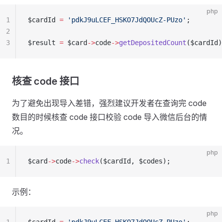
php
1
$cardId 
=
 'pdkJ9uLCEF_HSKO7JdQOUcZ-PUzo'
;
2
3
$result 
=
 $card
->
code
->
getDepositedCount
($cardId)
核查 code 接口
为了避免出现导入差错，强烈建议开发者在查询完 code
数目的时候核查 code 接口校验 code 导入微信后台的情
况。
php
1
$card
->
code
->
check
($cardId, $codes);
示例：
php