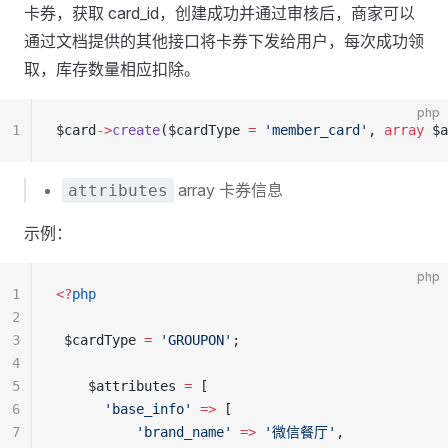
卡券，获取 card_id，创建成功并通过审核后，商家可以
通过文档提供的其他接口将卡券下发给用户，每次成功领
取，库存数量相应扣除。
php
1
$card
->
create
($cardType 
=
 'member_card'
, 
array
 $a
array 卡券信息
attributes
示例：
php
1
<?
php
2
3
 $cardType 
=
 'GROUPON'
;
4
5
    $attributes 
=
 [
6
      'base_info'
 =>
 [
7
          'brand_name'
 =>
 '微信餐厅'
,