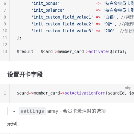
6
      'init_bonus'
               =>
 '持白金会员卡
7
      'init_balance'
             =>
 '持白金会员卡
8
      'init_custom_field_value1'
 =>
 '白银'
, 
//创
9
      'init_custom_field_value2'
 =>
 '9折'
, 
//创建
10
      'init_custom_field_value3'
 =>
 '200'
, 
//创建
11
];
12
13
$result 
=
 $card
->
member_card
->
activate
($info);
设置开卡字段
php
1
$card
->
member_card
->
setActivationForm
($cardId, $s
array - 会员卡激活时的选项
settings
示例：