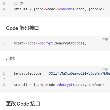
5
// 或
6
$result 
=
 $card
->
code
->
consume
($code, $cardId);
Code 解码接口
php
1
$card
->
code
->
decrypt
($encryptedCode);
示例：
php
1
$encryptedCode 
=
 'XXIzTtMqCxwOaawoE91+VJdsFmv7b8g
2
3
$result 
=
 $card
->
code
->
decrypt
($encryptedCode);
更改 Code 接口