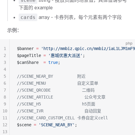
string - 投放页面的场景值，具体值请参考
scene
下面的 example
array - 卡券列表，每个元素有两个字段
cards
示例：
php
1
$banner 
=
 'http://mmbiz.qpic.cn/mmbiz/iaL1LJM1mF9
2
$pageTitle 
=
 '惠城优惠大派送'
;
3
$canShare  
=
 true
;
4
5
//SCENE_NEAR_BY          附近
6
//SCENE_MENU             自定义菜单
7
//SCENE_QRCODE             二维码
8
//SCENE_ARTICLE             公众号文章
9
//SCENE_H5                 h5页面
10
//SCENE_IVR                 自动回复
11
//SCENE_CARD_CUSTOM_CELL 卡券自定义cell
12
$scene 
=
 'SCENE_NEAR_BY'
;
13