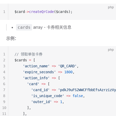
php
1
$card
->
createQrCode
($cards);
array - 卡券相关信息
cards
示例：
php
1
// 领取单张卡券
2
$cards 
=
 [
3
    'action_name'
 =>
 'QR_CARD'
,
4
    'expire_seconds'
 =>
 1800
,
5
    'action_info'
 =>
 [
6
      'card'
 =>
 [
7
        'card_id'
 =>
 'pdkJ9uFS2WWCFfbbEfsAzrzizVy
8
        'is_unique_code'
 =>
 false
,
9
        'outer_id'
 =>
 1
,
10
      ],
11
    ],