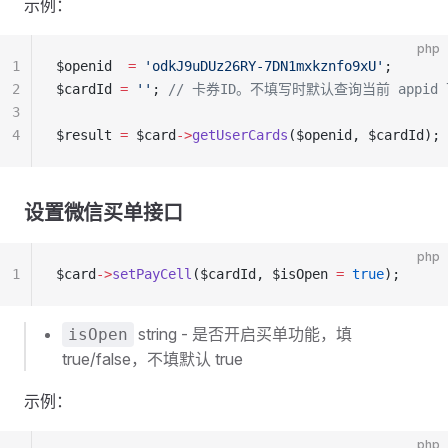
示例：
php
1
$openid  
=
 'odkJ9uDUz26RY-7DN1mxkznfo9xU'
;
2
$cardId 
=
 ''
; 
// 卡券ID。不填写时默认查询当前 appid
3
4
$result 
=
 $card
->
getUserCards
($openid, $cardId);
设置微信买单接口
php
1
$card
->
setPayCell
($cardId, $isOpen 
=
 true
);
string - 是否开启买单功能，填
isOpen
true/false，不填默认 true
示例：
php