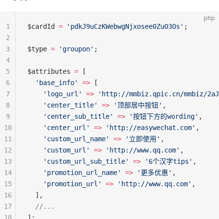
php
1
$cardId 
=
 'pdkJ9uCzKWebwgNjxosee0ZuO3Os'
;
2
3
$type 
=
 'groupon'
;
4
5
$attributes 
=
 [
6
  'base_info'
 =>
 [
7
    'logo_url'
 =>
 'http://mmbiz.qpic.cn/mmbiz/2aJ
8
    'center_title'
 =>
 '顶部居中按钮'
,
9
    'center_sub_title'
 =>
 '按钮下方的wording'
,
10
    'center_url'
 =>
 'http://easywechat.com'
,
11
    'custom_url_name'
 =>
 '立即使用'
,
12
    'custom_url'
 =>
 'http://www.qq.com'
,
13
    'custom_url_sub_title'
 =>
 '6个汉字tips'
,
14
    'promotion_url_name'
 =>
 '更多优惠'
,
15
    'promotion_url'
 =>
 'http://www.qq.com'
,
16
  ],
17
  //...
18
];