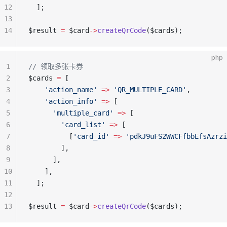
12
  ];
13
14
$result 
=
 $card
->
createQrCode
($cards);
php
1
// 领取多张卡券
2
$cards 
=
 [
3
    'action_name'
 =>
 'QR_MULTIPLE_CARD'
,
4
    'action_info'
 =>
 [
5
      'multiple_card'
 =>
 [
6
        'card_list'
 =>
 [
7
          [
'card_id'
 =>
 'pdkJ9uFS2WWCFfbbEfsAzrzi
8
        ],
9
      ],
10
    ],
11
  ];
12
13
$result 
=
 $card
->
createQrCode
($cards);