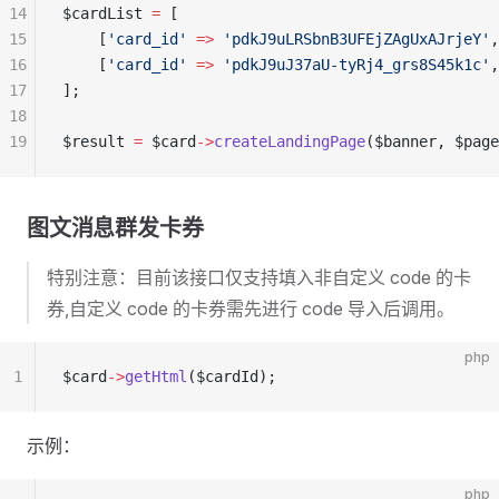
14
$cardList 
=
 [
15
    [
'card_id'
 =>
 'pdkJ9uLRSbnB3UFEjZAgUxAJrjeY'
,
16
    [
'card_id'
 =>
 'pdkJ9uJ37aU-tyRj4_grs8S45k1c'
,
17
];
18
19
$result 
=
 $card
->
createLandingPage
($banner, $pag
图文消息群发卡券
特别注意：目前该接口仅支持填入非自定义 code 的卡
券,自定义 code 的卡券需先进行 code 导入后调用。
php
1
$card
->
getHtml
($cardId);
示例：
php