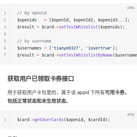
php
1
// by openid
2
$openids   
=
 [$openId, $openId2, $openid3
...
];
3
$result 
=
 $card
->
setTestWhitelist
($openids);
4
5
// by username
6
$usernames 
=
 [
'tianye0327'
, 
'iovertrue'
];
7
$result 
=
 $card
->
setTestWhitelistByName
($username
获取用户已领取卡券接口
用于获取用户卡包里的，属于该 appid 下所有
可用卡券，
包括正常状态和未生效状态
。
php
1
$card
->
getUserCards
($openid, $cardId);