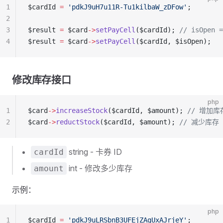
1
$cardId 
=
 'pdkJ9uH7u11R-Tu1kilbaW_zDFow'
;
2
3
$result 
=
 $card
->
setPayCell
($cardId); 
// isOpen =
4
$result 
=
 $card
->
setPayCell
($cardId, $isOpen);
修改库存接口
php
1
$card
->
increaseStock
($cardId, $amount); 
// 增加库
2
$card
->
reductStock
($cardId, $amount); 
// 减少库存
string - 卡券 ID
cardId
int - 修改多少库存
amount
示例：
php
1
$cardId 
=
 'pdkJ9uLRSbnB3UFEjZAgUxAJrjeY'
;