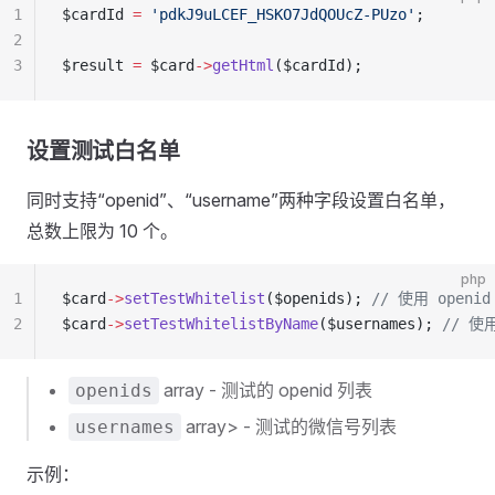
1
$cardId 
=
 'pdkJ9uLCEF_HSKO7JdQOUcZ-PUzo'
;
2
3
$result 
=
 $card
->
getHtml
($cardId);
设置测试白名单
同时支持“openid”、“username”两种字段设置白名单，
总数上限为 10 个。
php
1
$card
->
setTestWhitelist
($openids); 
// 使用 openid
2
$card
->
setTestWhitelistByName
($usernames); 
// 使用
array - 测试的 openid 列表
openids
array> - 测试的微信号列表
usernames
示例：