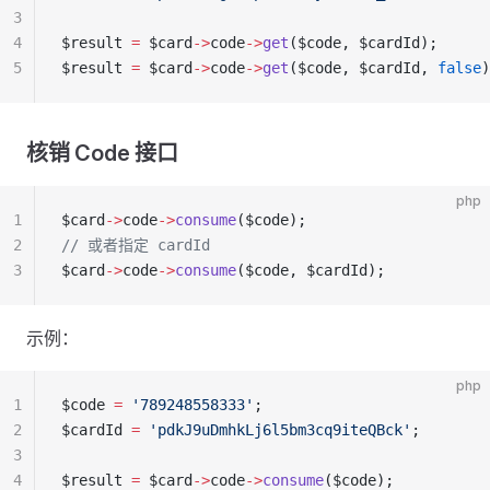
3
4
$result 
=
 $card
->
code
->
get
($code, $cardId);
5
$result 
=
 $card
->
code
->
get
($code, $cardId, 
false
)
核销 Code 接口
php
1
$card
->
code
->
consume
($code);
2
// 或者指定 cardId
3
$card
->
code
->
consume
($code, $cardId);
示例：
php
1
$code 
=
 '789248558333'
;
2
$cardId 
=
 'pdkJ9uDmhkLj6l5bm3cq9iteQBck'
;
3
4
$result 
=
 $card
->
code
->
consume
($code);