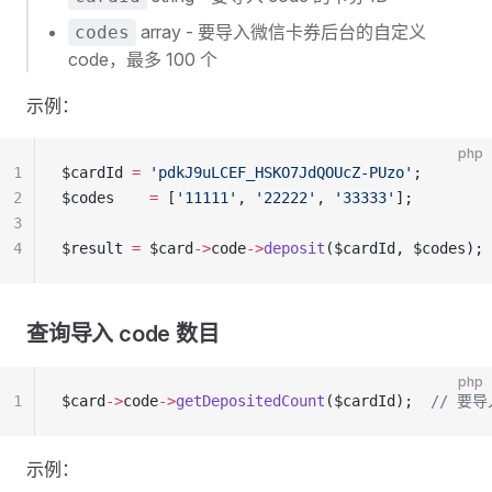
array - 要导入微信卡券后台的自定义
codes
code，最多 100 个
示例：
php
1
$cardId 
=
 'pdkJ9uLCEF_HSKO7JdQOUcZ-PUzo'
;
2
$codes    
=
 [
'11111'
, 
'22222'
, 
'33333'
];
3
4
$result 
=
 $card
->
code
->
deposit
($cardId, $codes);
查询导入 code 数目
php
1
$card
->
code
->
getDepositedCount
($cardId);  
// 要导
示例：