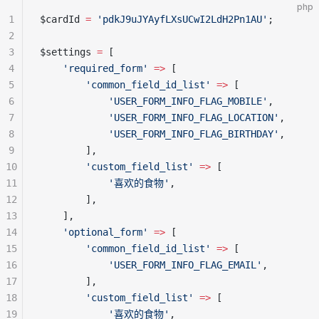
php
1
$cardId 
=
 'pdkJ9uJYAyfLXsUCwI2LdH2Pn1AU'
;
2
3
$settings 
=
 [
4
    'required_form'
 =>
 [
5
        'common_field_id_list'
 =>
 [
6
            'USER_FORM_INFO_FLAG_MOBILE'
,
7
            'USER_FORM_INFO_FLAG_LOCATION'
,
8
            'USER_FORM_INFO_FLAG_BIRTHDAY'
,
9
        ],
10
        'custom_field_list'
 =>
 [
11
            '喜欢的食物'
,
12
        ],
13
    ],
14
    'optional_form'
 =>
 [
15
        'common_field_id_list'
 =>
 [
16
            'USER_FORM_INFO_FLAG_EMAIL'
,
17
        ],
18
        'custom_field_list'
 =>
 [
19
            '喜欢的食物'
,