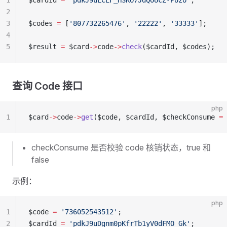
1
$cardId 
=
 'pdkJ9uLCEF_HSKO7JdQOUcZ-PUzo'
;
2
3
$codes 
=
 [
'807732265476'
, 
'22222'
, 
'33333'
];
4
5
$result 
=
 $card
->
code
->
check
($cardId, $codes);
查询 Code 接口
php
1
$card
->
code
->
get
($code, $cardId, $checkConsume 
=
 
checkConsume 是否校验 code 核销状态，true 和
false
示例：
php
1
$code 
=
 '736052543512'
;
2
$cardId 
=
 'pdkJ9uDgnm0pKfrTb1yV0dFMO_Gk'
;