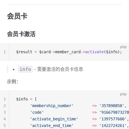
会员卡
会员卡激活
php
1
$result 
=
 $card
->
member_card
->
activate
($info);
- 需要激活的会员卡信息
info
示例：
php
1
$info 
=
 [
2
      'membership_number'
        =>
 '357898858'
, 
3
      'code'
                     =>
 '916679873278
4
      'activate_begin_time'
      =>
 '1397577600'
,
5
      'activate_end_time'
        =>
 '1422724261'
,