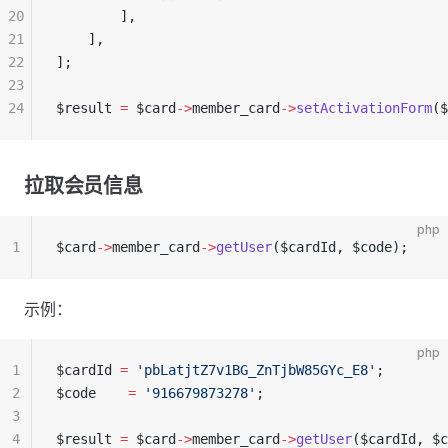
20
        ],
21
    ],
22
];
23
24
$result 
=
 $card
->
member_card
->
setActivationForm
($
拉取会员信息
php
1
$card
->
member_card
->
getUser
($cardId, $code);
示例：
php
1
$cardId 
=
 'pbLatjtZ7v1BG_ZnTjbW85GYc_E8'
;
2
$code    
=
 '916679873278'
;
3
4
$result 
=
 $card
->
member_card
->
getUser
($cardId, $c