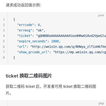
请求成功返回值示例：
json
1
{
2
  "errcode"
: 
0
,
3
  "errmsg"
: 
"ok"
,
4
  "ticket"
: 
"gQHB8DoAAAAAAAAAASxodHRwOi8vd2VpeGlu
5
  "expire_seconds"
: 
1800
,
6
  "url"
: 
"http://weixin.qq.com/q/BHWya_zlfioH6fXe
7
  "show_qrcode_url"
: 
"https://mp.weixin.qq.com/cg
8
}
ticket 换取二维码图片
获取二维码 ticket 后，开发者可用 ticket 换取二维码图
片。
php