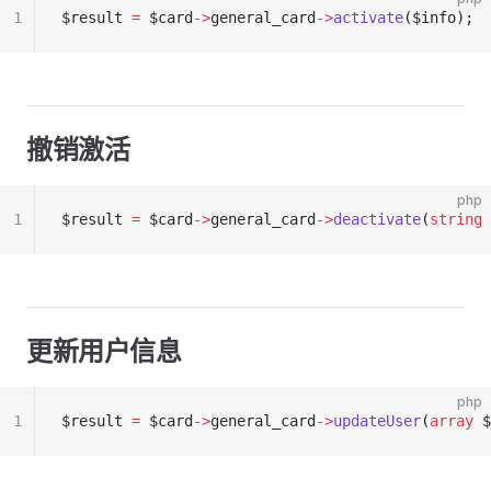
1
$result 
=
 $card
->
general_card
->
activate
($info);
撤销激活
php
1
$result 
=
 $card
->
general_card
->
deactivate
(
string
 
更新用户信息
php
1
$result 
=
 $card
->
general_card
->
updateUser
(
array
 $