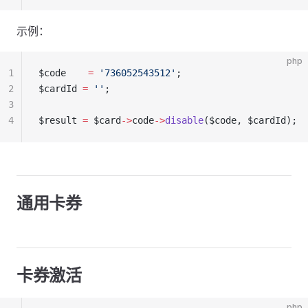
示例：
php
1
$code    
=
 '736052543512'
;
2
$cardId 
=
 ''
;
3
4
$result 
=
 $card
->
code
->
disable
($code, $cardId);
通用卡券
卡券激活
php