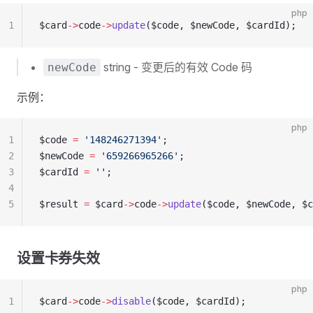
php
1
$card
->
code
->
update
($code, $newCode, $cardId);
string - 变更后的有效 Code 码
newCode
示例：
php
1
$code 
=
 '148246271394'
;
2
$newCode 
=
 '659266965266'
;
3
$cardId 
=
 ''
;
4
5
$result 
=
 $card
->
code
->
update
($code, $newCode, $c
设置卡券失效
php
1
$card
->
code
->
disable
($code, $cardId);