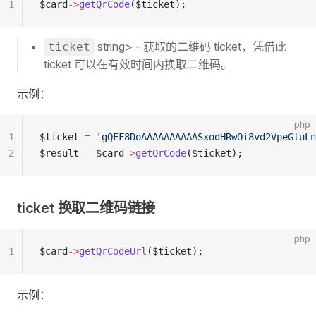
1
$card
->
getQrCode
($ticket);
string> - 获取的二维码 ticket，凭借此
ticket
ticket 可以在有效时间内换取二维码。
示例：
php
1
$ticket 
=
 'gQFF8DoAAAAAAAAAASxodHRwOi8vd2VpeGluLn
2
$result 
=
 $card
->
getQrCode
($ticket);
ticket 换取二维码链接
php
1
$card
->
getQrCodeUrl
($ticket);
示例：