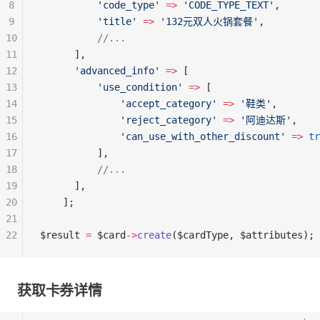
8
          'code_type'
 =>
 'CODE_TYPE_TEXT'
,
9
          'title'
 =>
 '132元双人火锅套餐'
,
10
          //...
11
      ],
12
      'advanced_info'
 =>
 [
13
          'use_condition'
 =>
 [
14
              'accept_category'
 =>
 '鞋类'
,
15
              'reject_category'
 =>
 '阿迪达斯'
,
16
              'can_use_with_other_discount'
 =>
 tr
17
          ],
18
          //...
19
      ],
20
    ];
21
22
$result 
=
 $card
->
create
($cardType, $attributes);
获取卡券详情