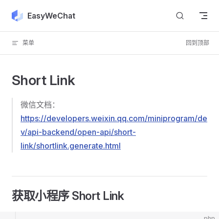
Skip to content
EasyWeChat
菜单
回到顶部
Short Link
微信文档：
https://developers.weixin.qq.com/miniprogram/de
v/api-backend/open-api/short-
link/shortlink.generate.html
获取小程序 Short Link
php