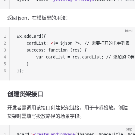
返回 json，在模板里的用法：
html
1
wx.addCard({
2
    cardList: 
<
?= $json ?>, // 需要打开的卡券列表
3
    success: function (res) {
4
        var cardList = res.cardList; // 添加的
5
    }
6
});
创建货架接口
开发者需调用该接口创建货架链接，用于卡券投放。创建
货架时需填写投放路径的场景字段。
php
1
$card
->
createLandingPage
($banner, $pageTitle, $ca