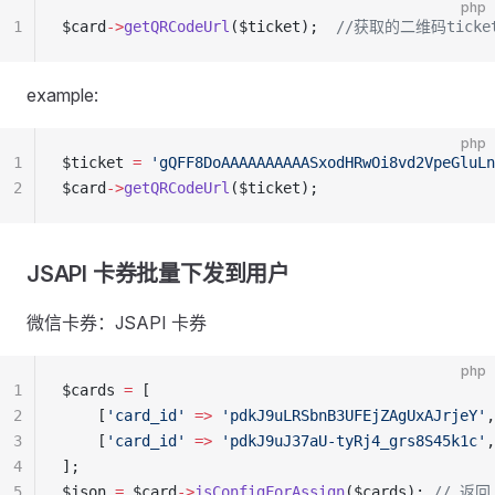
php
1
$card
->
getQRCodeUrl
($ticket);  
//获取的二维码ticke
example:
php
1
$ticket 
=
 'gQFF8DoAAAAAAAAAASxodHRwOi8vd2VpeGluLn
2
$card
->
getQRCodeUrl
($ticket);
JSAPI 卡券批量下发到用户
微信卡券：JSAPI 卡券
php
1
$cards 
=
 [
2
    [
'card_id'
 =>
 'pdkJ9uLRSbnB3UFEjZAgUxAJrjeY'
,
3
    [
'card_id'
 =>
 'pdkJ9uJ37aU-tyRj4_grs8S45k1c'
,
4
];
5
$json 
=
 $card
->
jsConfigForAssign
($cards); 
// 返回