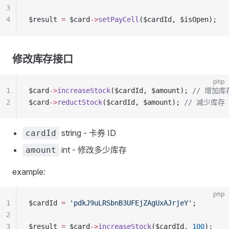
3
4
$result 
=
 $card
->
setPayCell
($cardId, $isOpen);
修改库存接口
php
1
$card
->
increaseStock
($cardId, $amount); 
// 增加库
2
$card
->
reductStock
($cardId, $amount); 
// 减少库存
string - 卡券 ID
cardId
int - 修改多少库存
amount
example:
php
1
$cardId 
=
 'pdkJ9uLRSbnB3UFEjZAgUxAJrjeY'
;
2
3
$result 
=
 $card
->
increaseStock
($cardId, 
100
);