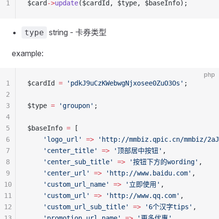
1
$card
->
update
($cardId, $type, $baseInfo);
string - 卡券类型
type
example:
php
1
$cardId 
=
 'pdkJ9uCzKWebwgNjxosee0ZuO3Os'
;
2
3
$type 
=
 'groupon'
;
4
5
$baseInfo 
=
 [
6
    'logo_url'
 =>
 'http://mmbiz.qpic.cn/mmbiz/2aJ
7
    'center_title'
 =>
 '顶部居中按钮'
,
8
    'center_sub_title'
 =>
 '按钮下方的wording'
,
9
    'center_url'
 =>
 'http://www.baidu.com'
,
10
    'custom_url_name'
 =>
 '立即使用'
,
11
    'custom_url'
 =>
 'http://www.qq.com'
,
12
    'custom_url_sub_title'
 =>
 '6个汉字tips'
,
13
    'promotion_url_name'
 =>
 '更多优惠'
,