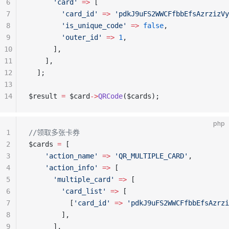
6
      'card'
 =>
 [
7
        'card_id'
 =>
 'pdkJ9uFS2WWCFfbbEfsAzrzizVy
8
        'is_unique_code'
 =>
 false
,
9
        'outer_id'
 =>
 1
,
10
      ],
11
    ],
12
  ];
13
14
$result 
=
 $card
->
QRCode
($cards);
php
1
//领取多张卡券
2
$cards 
=
 [
3
    'action_name'
 =>
 'QR_MULTIPLE_CARD'
,
4
    'action_info'
 =>
 [
5
      'multiple_card'
 =>
 [
6
        'card_list'
 =>
 [
7
          [
'card_id'
 =>
 'pdkJ9uFS2WWCFfbbEfsAzrzi
8
        ],
9
      ],