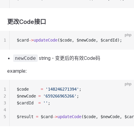
更改Code接口
php
1
$card
->
updateCode
($code, $newCode, $cardId);
string - 变更后的有效Code码
newCode
example:
php
1
$code     
=
 '148246271394'
;
2
$newCode 
=
 '659266965266'
;
3
$cardId  
=
 ''
;
4
5
$result 
=
 $card
->
updateCode
($code, $newCode, $car