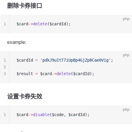
删除卡券接口
php
1
$card
->
delete
($cardId);
example:
php
1
$cardId 
=
 'pdkJ9uItT7iUpBp4GjZp8Cae0Vig'
;
2
3
$result 
=
 $card
->
delete
($cardId);
设置卡券失效
php
1
$card
->
disable
($code, $cardId);