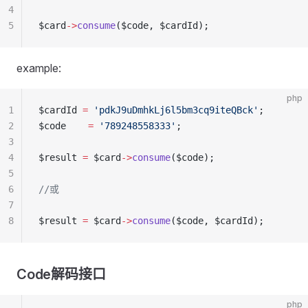
4
5
$card
->
consume
($code, $cardId);
example:
php
1
$cardId 
=
 'pdkJ9uDmhkLj6l5bm3cq9iteQBck'
;
2
$code    
=
 '789248558333'
;
3
4
$result 
=
 $card
->
consume
($code);
5
6
//或
7
8
$result 
=
 $card
->
consume
($code, $cardId);
Code解码接口
php