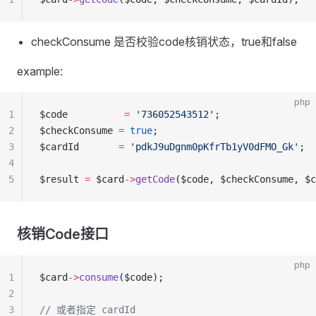
checkConsume 是否校验code核销状态，true和false
example:
php
1
$code          
=
 '736052543512'
;
2
$checkConsume 
=
 true
;
3
$cardId       
=
 'pdkJ9uDgnm0pKfrTb1yV0dFMO_Gk'
;
4
5
$result 
=
 $card
->
getCode
($code, $checkConsume, $c
核销Code接口
php
1
$card
->
consume
($code);
2
3
// 或者指定 cardId