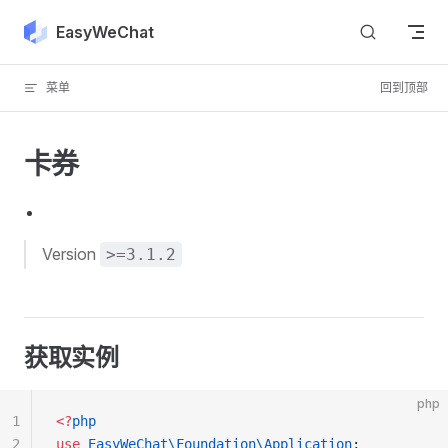
Skip to content
EasyWeChat
菜单
回到顶部
卡券
Version
>=3.1.2
获取实例
php
1
<?
php
2
use
 EasyWeChat\Foundation\Application
;