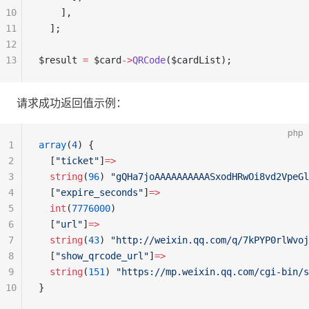
10
    ],
11
  ];
12
13
$result 
=
 $card
->
QRCode
($cardList);
请求成功返回值示例：
php
1
array
(
4
) {
2
  [
"ticket"
]
=>
3
  string
(
96
) 
"gQHa7joAAAAAAAAAASxodHRwOi8vd2VpeGl
4
  [
"expire_seconds"
]
=>
5
  int
(
7776000
)
6
  [
"url"
]
=>
7
  string
(
43
) 
"http://weixin.qq.com/q/7kPYP0rlWvoj
8
  [
"show_qrcode_url"
]
=>
9
  string
(
151
) 
"https://mp.weixin.qq.com/cgi-bin/s
10
}