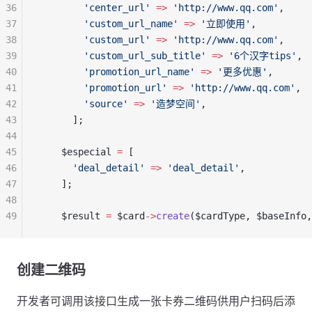
36
        'center_url'
 =>
 'http://www.qq.com'
,
37
        'custom_url_name'
 =>
 '立即使用'
,
38
        'custom_url'
 =>
 'http://www.qq.com'
,
39
        'custom_url_sub_title'
 =>
 '6个汉字tips'
,
40
        'promotion_url_name'
 =>
 '更多优惠'
,
41
        'promotion_url'
 =>
 'http://www.qq.com'
,
42
        'source'
 =>
 '造梦空间'
,
43
      ];
44
45
    $especial 
=
 [
46
      'deal_detail'
 =>
 'deal_detail'
,
47
    ];
48
49
    $result 
=
 $card
->
create
($cardType, $baseInfo,
创建二维码
开发者可调用该接口生成一张卡券二维码供用户扫码后添