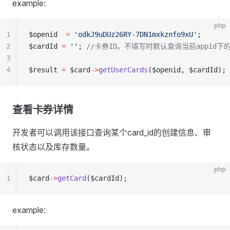
example:
php
1
$openid  
=
 'odkJ9uDUz26RY-7DN1mxkznfo9xU'
;
2
$cardId 
=
 ''
; 
//卡券ID。不填写时默认查询当前appid下
3
4
$result 
=
 $card
->
getUserCards
($openid, $cardId);
查看卡券详情
开发者可以调用该接口查询某个card_id的创建信息、审
核状态以及库存数量。
php
1
$card
->
getCard
($cardId);
example: