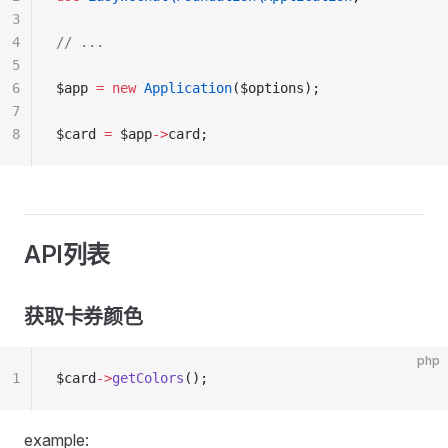
3
4
// ...
5
6
$app 
=
 new
 Application
($options);
7
8
$card 
=
 $app
->
card;
API列表
获取卡券颜色
php
1
$card
->
getColors
();
example: