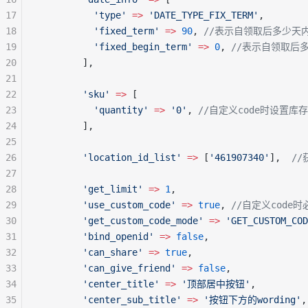
17
          'type'
 =>
 'DATE_TYPE_FIX_TERM'
,
18
          'fixed_term'
 =>
 90
, 
//表示自领取后多少天
19
          'fixed_begin_term'
 =>
 0
, 
//表示自领取后
20
        ],
21
22
        'sku'
 =>
 [
23
          'quantity'
 =>
 '0'
, 
//自定义code时设置库存
24
        ],
25
26
        'location_id_list'
 =>
 [
'461907340'
],  
/
27
28
        'get_limit'
 =>
 1
,
29
        'use_custom_code'
 =>
 true
, 
//自定义code时
30
        'get_custom_code_mode'
 =>
 'GET_CUSTOM_COD
31
        'bind_openid'
 =>
 false
,
32
        'can_share'
 =>
 true
,
33
        'can_give_friend'
 =>
 false
,
34
        'center_title'
 =>
 '顶部居中按钮'
,
35
        'center_sub_title'
 =>
 '按钮下方的wording'
,