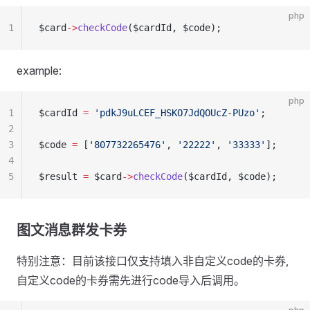
php
1
$card
->
checkCode
($cardId, $code);
example:
php
1
$cardId 
=
 'pdkJ9uLCEF_HSKO7JdQOUcZ-PUzo'
;
2
3
$code 
=
 [
'807732265476'
, 
'22222'
, 
'33333'
];
4
5
$result 
=
 $card
->
checkCode
($cardId, $code);
图文消息群发卡券
特别注意：目前该接口仅支持填入非自定义code的卡券,
自定义code的卡券需先进行code导入后调用。