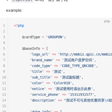
example:
php
1
<?
php
2
3
	$cardType 
=
 'GROUPON'
;
4
5
    $baseInfo 
=
 [
6
        'logo_url'
 =>
 'http://mmbiz.qpic.cn/mmbiz
7
        'brand_name'
 =>
 '测试商户造梦空间'
,
8
        'code_type'
 =>
 'CODE_TYPE_QRCODE'
,
9
        'title'
 =>
 '测试'
,
10
        'sub_title'
 =>
 '测试副标题'
,
11
        'color'
 =>
 'Color010'
,
12
        'notice'
 =>
 '测试使用时请出示此券'
,
13
        'service_phone'
 =>
 '15311931577'
,
14
        'description'
 =>
 "测试不可与其他优惠同享
\n
如
15
16
        'date_info'
 =>
 [