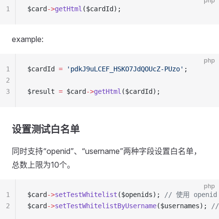
php
1
$card
->
getHtml
($cardId);
example:
php
1
$cardId 
=
 'pdkJ9uLCEF_HSKO7JdQOUcZ-PUzo'
;
2
3
$result 
=
 $card
->
getHtml
($cardId);
设置测试白名单
同时支持“openid”、“username”两种字段设置白名单，
总数上限为10个。
php
1
$card
->
setTestWhitelist
($openids); 
// 使用 openid
2
$card
->
setTestWhitelistByUsername
($usernames); 
/