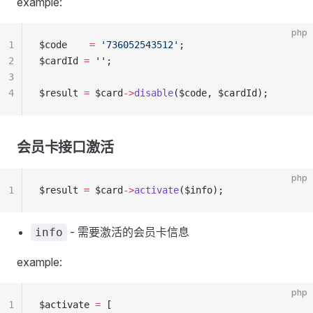
example:
php
1
$code    
=
 '736052543512'
;
2
$cardId 
=
 ''
;
3
4
$result 
=
 $card
->
disable
($code, $cardId);
会员卡接口激活
php
1
$result 
=
 $card
->
activate
($info);
- 需要激活的会员卡信息
info
example:
php
1
$activate 
=
 [