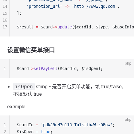
14
    'promotion_url'
 =>
 'http://www.qq.com'
,
15
];
16
17
$result 
=
 $card
->
update
($cardId, $type, $baseInfo
设置微信买单接口
php
1
$card
->
setPayCell
($cardId, $isOpen);
string - 是否开启买单功能，填 true/false，
isOpen
不填默认 true
example:
php
1
$cardId 
=
 'pdkJ9uH7u11R-Tu1kilbaW_zDFow'
;
2
$isOpen 
=
 true
;