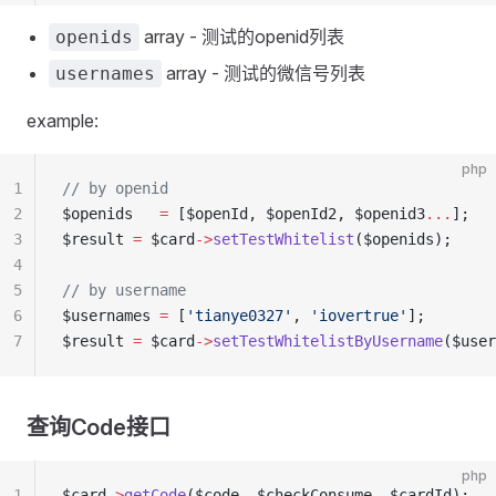
array - 测试的openid列表
openids
array - 测试的微信号列表
usernames
example:
php
1
// by openid
2
$openids   
=
 [$openId, $openId2, $openid3
...
];
3
$result 
=
 $card
->
setTestWhitelist
($openids);
4
5
// by username
6
$usernames 
=
 [
'tianye0327'
, 
'iovertrue'
];
7
$result 
=
 $card
->
setTestWhitelistByUsername
($user
查询Code接口
php
1
$card
->
getCode
($code, $checkConsume, $cardId);