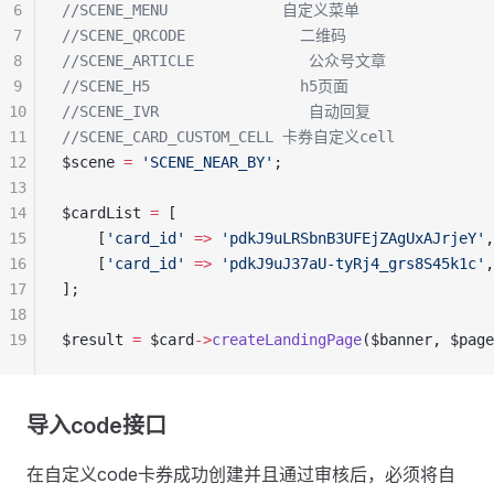
6
//SCENE_MENU             自定义菜单
7
//SCENE_QRCODE             二维码
8
//SCENE_ARTICLE             公众号文章
9
//SCENE_H5                 h5页面
10
//SCENE_IVR                 自动回复
11
//SCENE_CARD_CUSTOM_CELL 卡券自定义cell
12
$scene 
=
 'SCENE_NEAR_BY'
;
13
14
$cardList 
=
 [
15
    [
'card_id'
 =>
 'pdkJ9uLRSbnB3UFEjZAgUxAJrjeY'
,
16
    [
'card_id'
 =>
 'pdkJ9uJ37aU-tyRj4_grs8S45k1c'
,
17
];
18
19
$result 
=
 $card
->
createLandingPage
($banner, $pag
导入code接口
在自定义code卡券成功创建并且通过审核后，必须将自